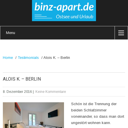
Menu
Home
/
Testimonials
/
Alois K. – Berlin
ALOIS K. – BERLIN
8. Dezember 2016
|
Keine Kommentare
Schön ist die Trennung der
beiden Schlafzimmer
voneinander, so dass man dort
ungestört wohnen kann.